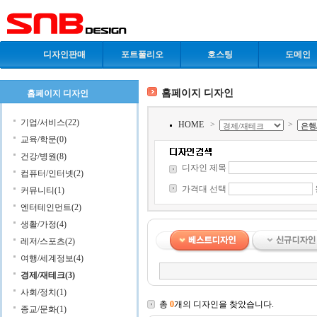
디자인판매
포트폴리오
호스팅
도메인
홈페이지 디자인
홈페이지 디자인
기업/서비스(22)
HOME
>
>
교육/학문(0)
건강/병원(8)
디자인 제목
컴퓨터/인터넷(2)
가격대 선택
커뮤니티(1)
엔터테인먼트(2)
생활/가정(4)
레저/스포츠(2)
여행/세계정보(4)
경제/재테크(3)
사회/정치(1)
총
0
개의 디자인을 찾았습니다.
종교/문화(1)